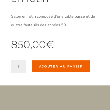
Salon en rotin composé d’une table basse et de
quatre fauteuils des années 50.
850,00
€
quantité
AJOUTER AU PANIER
de
Salon
d'intérieur
en
rotin