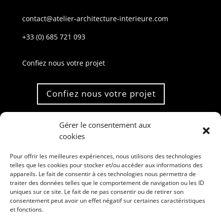
contact@atelier-architecture-interieure.com
+33 (0) 685 721 093
Confiez nous votre projet
Confiez nous votre projet
PLAN DE SITE
Gérer le consentement aux
cookies
Accueil
Pour offrir les meilleures expériences, nous utilisons des technologies
telles que les cookies pour stocker et/ou accéder aux informations des
A propos
appareils. Le fait de consentir à ces technologies nous permettra de
traiter des données telles que le comportement de navigation ou les ID
Prestations
uniques sur ce site. Le fait de ne pas consentir ou de retirer son
consentement peut avoir un effet négatif sur certaines caractéristiques
Inspirations
et fonctions.