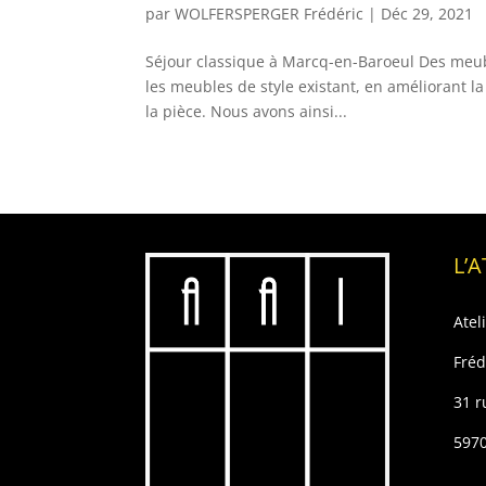
par
WOLFERSPERGER Frédéric
|
Déc 29, 2021
Séjour classique à Marcq-en-Baroeul Des meubl
les meubles de style existant, en améliorant l
la pièce. Nous avons ainsi...
L’A
Atel
Fréd
31 r
597