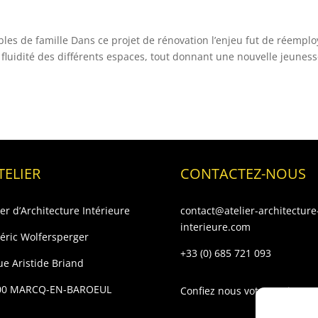
es de famille Dans ce projet de rénovation l’enjeu fut de réemplo
a fluidité des différents espaces, tout donnant une nouvelle jeuness
TELIER
CONTACTEZ-NOUS
ier d’Architecture Intérieure
contact@atelier-architecture
interieure.com
éric Wolfersperger
+33 (0) 685 721 093
ue Aristide Briand
00 MARCQ-EN-BAROEUL
Confiez nous votre projet